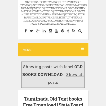
SSLC QUESTION PAPERS DOWNLOAD | SSLC STUDY MATERIALS
DOWNLOAD | HSC QUESTION PAPERS DOWNLOAD | HSC STUDY MATERIALS
DOWNLOAD | TNPSC OLD QUESTION PAPERS DOWNLOAD | TNPSC STUDY
MATERIALS DOWNLOAD |TET OLD QUESTION PAPERS DOWNLOAD |TET
ALL SUBJECTS STUDY MATERIALS DOWNLOAD |PG TRB OLD QUESTION
PAPERS DOWNLOAD | PG TRB ALL SUBJECTS STUDY MATERIALS
DOWNLOAD |RAILWAY EXAM OLD QUESTION PAPERS DOWNLOAD |
RAILWAY EXAM STUDY MATERIALS DOWNLOAD...
MENU
Showing posts with label
OLD
BOOKS DOWNLOAD
.
Show all
posts
Tamilnadu Old Text books
Free Download | State Board