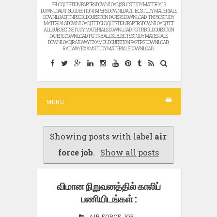
SSLC QUESTION PAPERS DOWNLOAD | SSLC STUDY MATERIALS
DOWNLOAD | HSC QUESTION PAPERS DOWNLOAD | HSC STUDY MATERIALS
DOWNLOAD | TNPSC OLD QUESTION PAPERS DOWNLOAD | TNPSC STUDY
MATERIALS DOWNLOAD |TET OLD QUESTION PAPERS DOWNLOAD |TET
ALL SUBJECTS STUDY MATERIALS DOWNLOAD |PG TRB OLD QUESTION
PAPERS DOWNLOAD | PG TRB ALL SUBJECTS STUDY MATERIALS
DOWNLOAD |RAILWAY EXAM OLD QUESTION PAPERS DOWNLOAD |
RAILWAY EXAM STUDY MATERIALS DOWNLOAD...
MENU
Showing posts with label
air
force job
.
Show all posts
விமான நிறுவனத்தில் காலிப்
பணியிடங்கள் :
AIR FORCE JOB