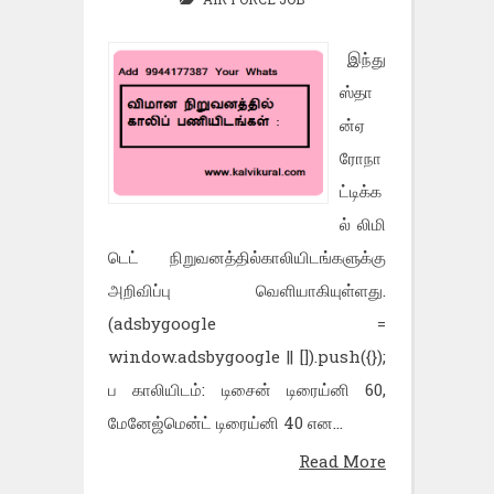
இந்து
ஸ்தா
ன்ஏ
ரோநா
ட்டிக்க
ல் லிமி
டெட் நிறுவனத்தில்காலியிடங்களுக்கு
அறிவிப்பு வெளியாகியுள்ளது.
(adsbygoogle =
window.adsbygoogle || []).push({});
ப காலியிடம்: டிசைன் டிரைய்னி 60,
மேனேஜ்மென்ட் டிரைய்னி 40 என...
Read More