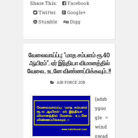
Share This:
Facebook
Twitter
Google+
Stumble
Digg
வேலைவாய்ப்பு: "மாத சம்பளம் ரூ.40
ஆயிரம்". ஏர் இந்தியா விமானத்தில்
வேலை.. உடனே விண்ணப்பிக்கவும்..!!
AIR FORCE JOB
(adsb
ygoo
gle =
wind
ow.ad