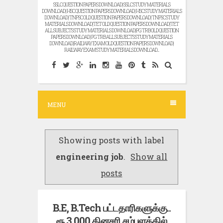
SSLC QUESTION PAPERS DOWNLOAD | SSLC STUDY MATERIALS
DOWNLOAD | HSC QUESTION PAPERS DOWNLOAD | HSC STUDY MATERIALS
DOWNLOAD | TNPSC OLD QUESTION PAPERS DOWNLOAD | TNPSC STUDY
MATERIALS DOWNLOAD |TET OLD QUESTION PAPERS DOWNLOAD |TET
ALL SUBJECTS STUDY MATERIALS DOWNLOAD |PG TRB OLD QUESTION
PAPERS DOWNLOAD | PG TRB ALL SUBJECTS STUDY MATERIALS
DOWNLOAD |RAILWAY EXAM OLD QUESTION PAPERS DOWNLOAD |
RAILWAY EXAM STUDY MATERIALS DOWNLOAD...
MENU
Showing posts with label
engineering job
.
Show all
posts
B.E, B.Tech பட்டதாரிகளுக்கு..
ரூ.3,000 தினசரி சம்பளத்தில்