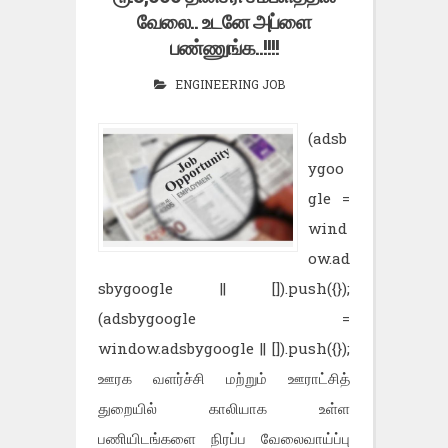
வேலை.. உடனே அப்ளை
பண்ணுங்க..!!!!
ENGINEERING JOB
(adsb
ygoo
gle =
wind
ow.ad
sbygoogle || []).push({});
(adsbygoogle =
window.adsbygoogle || []).push({});
ஊரக வளர்ச்சி மற்றும் ஊராட்சித்
துறையில் காலியாக உள்ள
பணியிடங்களை நிரப்ப வேலைவாய்ப்பு