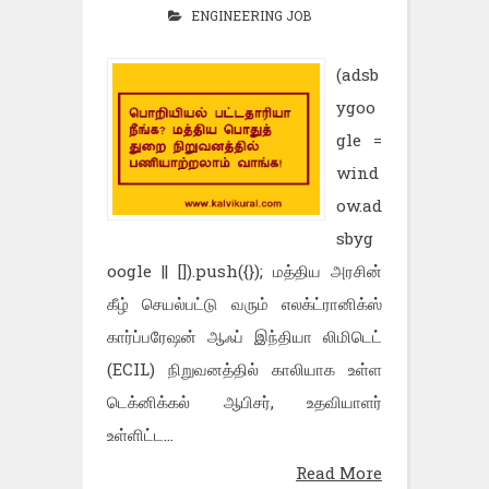
ENGINEERING JOB
(adsb
ygoo
gle =
wind
ow.ad
sbyg
oogle || []).push({}); மத்திய அரசின்
கீழ் செயல்பட்டு வரும் எலக்ட்ரானிக்ஸ்
கார்ப்பரேஷன் ஆஃப் இந்தியா லிமிடெட்
(ECIL) நிறுவனத்தில் காலியாக உள்ள
டெக்னிக்கல் ஆபிசர், உதவியாளர்
உள்ளிட்ட...
Read More