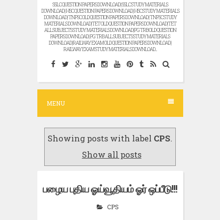
SSLC QUESTION PAPERS DOWNLOAD | SSLC STUDY MATERIALS
DOWNLOAD | HSC QUESTION PAPERS DOWNLOAD | HSC STUDY MATERIALS
DOWNLOAD | TNPSC OLD QUESTION PAPERS DOWNLOAD | TNPSC STUDY
MATERIALS DOWNLOAD |TET OLD QUESTION PAPERS DOWNLOAD |TET
ALL SUBJECTS STUDY MATERIALS DOWNLOAD |PG TRB OLD QUESTION
PAPERS DOWNLOAD | PG TRB ALL SUBJECTS STUDY MATERIALS
DOWNLOAD |RAILWAY EXAM OLD QUESTION PAPERS DOWNLOAD |
RAILWAY EXAM STUDY MATERIALS DOWNLOAD...
MENU
Showing posts with label
CPS
.
Show all posts
பழைய புதிய ஓய்வூதியம் ஓர் ஒப்பீடு!!!
CPS