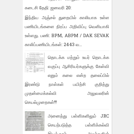
கடைசி தேதி: ஜனவரி 20:
இந்திய அஞ்சல் துறையில் காலியாக உள்ள
பணியிடங்களை நிரப்ப அறிவிப்பு வெளியாகி
உள்ளது. பணி: BPM, ABPM / DAK SEVAK
காலிப்பணியிடங்கள்: 2443 வ...
தொடக்க மற்றும் உயர் தொடக்க
வகுப்பு ஆசிரியர்களுக்கு கேள்வி
எனும் கலை என்ற தலைப்பில்
இரண்டு நாள்கள் பயிற்சி குறித்து
முதன்மைக்கல்வி அலுவலரின்
செயல்முறைகள்!!!
அனைத்து பள்ளிகளிலும் JRC
செயற்படுத்த பள்ளிக்கல்வி
இயக்குநர் அவர்களின்