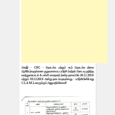
அகஇ - CRC - தொடக்க மற்றும் உயர் தொடக்க நிலை
ஆசிரியர்களுக்கான குறுவளமைய பயிற்சி (கற்றல் அடைவு குறித்த
கலந்துரையாடல் & பள்ளி சுகாதாரம் )என்ற தலைப்பில் 26.11.2016
மற்றும் 03.12.2016 அன்று நடைபெறவுள்ளது - பயிற்சியின்போது
C.L & M.L எவருக்கும் அனுமதியில்லை!!