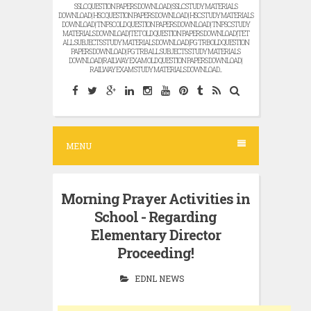
SSLC QUESTION PAPERS DOWNLOAD | SSLC STUDY MATERIALS
DOWNLOAD | HSC QUESTION PAPERS DOWNLOAD | HSC STUDY MATERIALS
DOWNLOAD | TNPSC OLD QUESTION PAPERS DOWNLOAD | TNPSC STUDY
MATERIALS DOWNLOAD |TET OLD QUESTION PAPERS DOWNLOAD |TET
ALL SUBJECTS STUDY MATERIALS DOWNLOAD |PG TRB OLD QUESTION
PAPERS DOWNLOAD | PG TRB ALL SUBJECTS STUDY MATERIALS
DOWNLOAD |RAILWAY EXAM OLD QUESTION PAPERS DOWNLOAD |
RAILWAY EXAM STUDY MATERIALS DOWNLOAD...
MENU
Morning Prayer Activities in
School - Regarding
Elementary Director
Proceeding!
EDNL NEWS