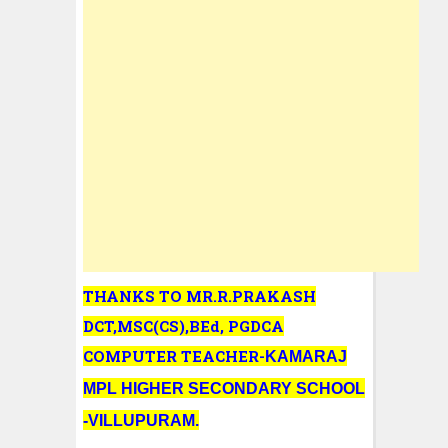
THANKS TO MR.R.PRAKASH
DCT,MSC(CS),BEd, PGDCA
COMPUTER TEACHER-
KAMARAJ
MPL
HIGHER SECONDARY SCHOOL
-VILLUPURAM.