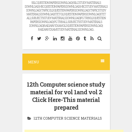
SSLC QUESTION PAPERS DOWNLOAD | SSLC STUDY MATERIALS
DOWNLOAD | HSC QUESTION PAPERS DOWNLOAD | HSC STUDY MATERIALS
DOWNLOAD | TNPSC OLD QUESTION PAPERS DOWNLOAD | TNPSC STUDY
MATERIALS DOWNLOAD |TET OLD QUESTION PAPERS DOWNLOAD |TET
ALL SUBJECTS STUDY MATERIALS DOWNLOAD |PG TRB OLD QUESTION
PAPERS DOWNLOAD | PG TRB ALL SUBJECTS STUDY MATERIALS
DOWNLOAD |RAILWAY EXAM OLD QUESTION PAPERS DOWNLOAD |
RAILWAY EXAM STUDY MATERIALS DOWNLOAD...
MENU
12th Computer science study
material for vol 1and vol 2
Click Here-This material
prepared
12TH COMPUTER SCIENCE MATERIALS