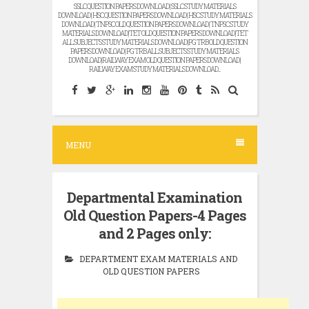
SSLC QUESTION PAPERS DOWNLOAD | SSLC STUDY MATERIALS
DOWNLOAD | HSC QUESTION PAPERS DOWNLOAD | HSC STUDY MATERIALS
DOWNLOAD | TNPSC OLD QUESTION PAPERS DOWNLOAD | TNPSC STUDY
MATERIALS DOWNLOAD |TET OLD QUESTION PAPERS DOWNLOAD |TET
ALL SUBJECTS STUDY MATERIALS DOWNLOAD |PG TRB OLD QUESTION
PAPERS DOWNLOAD | PG TRB ALL SUBJECTS STUDY MATERIALS
DOWNLOAD |RAILWAY EXAM OLD QUESTION PAPERS DOWNLOAD |
RAILWAY EXAM STUDY MATERIALS DOWNLOAD...
MENU
Departmental Examination
Old Question Papers-4 Pages
and 2 Pages only:
DEPARTMENT EXAM MATERIALS AND
OLD QUESTION PAPERS